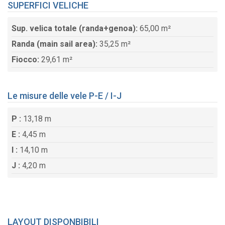
SUPERFICI VELICHE
Sup. velica totale (randa+genoa):
65,00 m²
Randa (main sail area):
35,25 m²
Fiocco:
29,61 m²
Le misure delle vele P-E / I-J
P :
13,18 m
E :
4,45 m
I :
14,10 m
J :
4,20 m
LAYOUT DISPONBIBILI