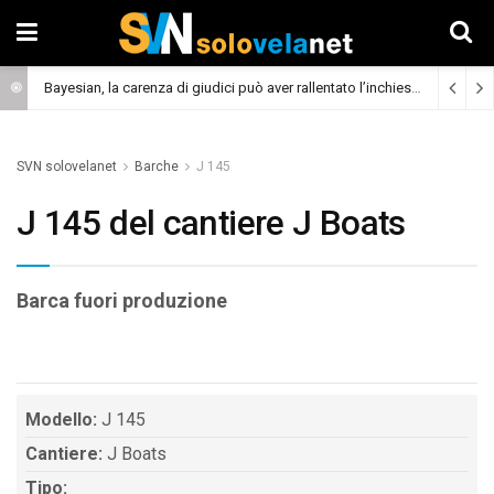
Bayesian, la carenza di giudici può aver rallentato l’inchiesta
(Cronaca)
SVN solovelanet
Barche
J 145
J 145 del cantiere J Boats
Barca fuori produzione
Modello:
J 145
Cantiere:
J Boats
Tipo: