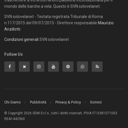
trasmettere a voi lettori la loro passione incondizionata per il
mondo delle barche a vela. Questo è SVN solovelanet.
SVN solovelanet - Testata registrata Tribunale di Roma
n.117/2015 del 09/07/2015 - Direttore responsabile
Maurizio
Anzillotti
Condizioni generali
SVN solovelanet
Follow Us
Chi Siamo
Pubblicità
Privacy & Policy
Scrivici
© Copyright 2026 SDM S.r.l.s., tutti i diritti riservati. P.IVA IT13381071003
REA1442960