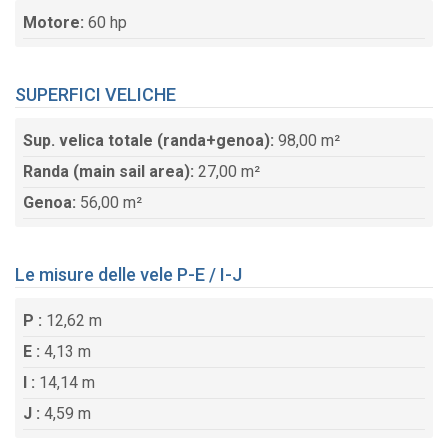
Motore:
60 hp
SUPERFICI VELICHE
Sup. velica totale (randa+genoa):
98,00 m²
Randa (main sail area):
27,00 m²
Genoa:
56,00 m²
Le misure delle vele P-E / I-J
P :
12,62 m
E :
4,13 m
I :
14,14 m
J :
4,59 m