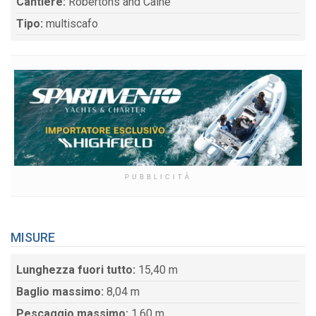
Cantiere:
Robertons and Caine
Tipo:
multiscafo
PUBBLICITÀ
MISURE
Lunghezza fuori tutto:
15,40 m
Baglio massimo:
8,04 m
Pescaggio massimo:
1,60 m