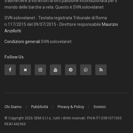
trasmettere a voi lettori la loro passione incondizionata per il
mondo delle barche a vela. Questo è SVN solovelanet.
SVN solovelanet - Testata registrata Tribunale di Roma
n.117/2015 del 09/07/2015 - Direttore responsabile
Maurizio
Anzillotti
Condizioni generali
SVN solovelanet
Follow Us
Chi Siamo
Pubblicità
Privacy & Policy
Scrivici
© Copyright 2026 SDM S.r.l.s., tutti i diritti riservati. P.IVA IT13381071003
REA1442960