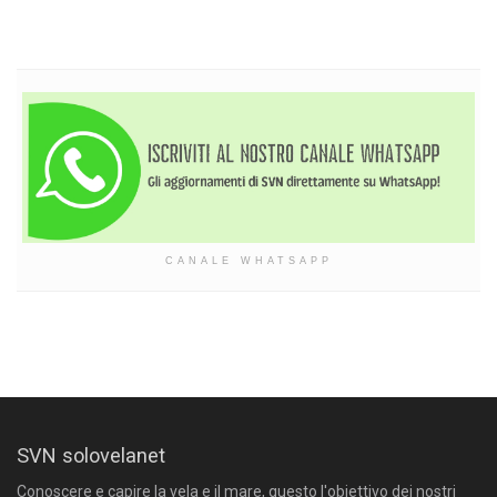
CANALE WHATSAPP
SVN solovelanet
Conoscere e capire la vela e il mare, questo l'obiettivo dei nostri