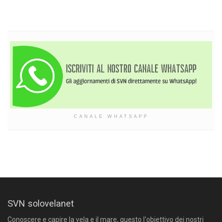
CANALE WHATSAPP
SVN solovelanet
Conoscere e capire la vela e il mare, questo l'obiettivo dei nostri