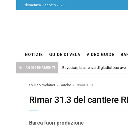
domenica 9 agosto 2026
NOTIZIE
GUIDE DI VELA
VIDEO GUIDE
BA
Bayesian, la carenza di giudici può aver r
AGGIORNAMENTI
SVN solovelanet
Barche
Rimar 31.3
Rimar 31.3 del cantiere 
Barca fuori produzione