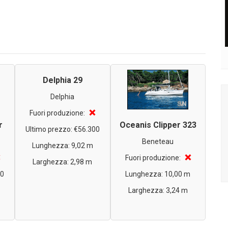
Delphia 29
Delphia
❌
Fuori produzione:
r
Oceanis Clipper 323
Ultimo prezzo: €56.300
Beneteau
Lunghezza: 9,02 m
❌
Fuori produzione:
Larghezza: 2,98 m
00
Lunghezza: 10,00 m
Larghezza: 3,24 m