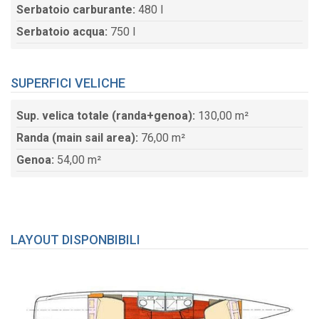
Serbatoio carburante:
480 l
Serbatoio acqua:
750 l
SUPERFICI VELICHE
Sup. velica totale (randa+genoa):
130,00 m²
Randa (main sail area):
76,00 m²
Genoa:
54,00 m²
LAYOUT DISPONBIBILI