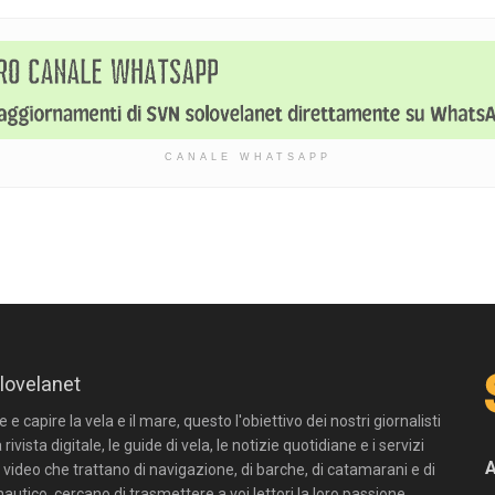
CANALE WHATSAPP
lovelanet
e capire la vela e il mare, questo l'obiettivo dei nostri giornalisti
 rivista digitale, le guide di vela, le notizie quotidiane e i servizi
n video che trattano di navigazione, di barche, di catamarani e di
autico, cercano di trasmettere a voi lettori la loro passione