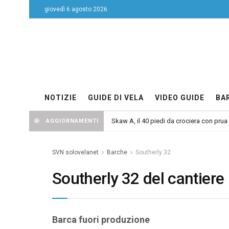
giovedì 6 agosto 2026
NOTIZIE
GUIDE DI VELA
VIDEO GUIDE
BA
Skaw A, il 40 piedi da crociera con prua
AGGIORNAMENTI
SVN solovelanet
Barche
Southerly 32
Southerly 32 del cantiere
Barca fuori produzione