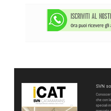
SVN so
Conoscere 
che con la
speciali i
mercato n