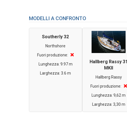
MODELLI A CONFRONTO
Southerly 32
Northshore
❌
Fuori produzione:
Hallberg Rassy 3
Lunghezza: 9.97 m
MKII
Larghezza: 3.6 m
Hallberg Rassy
❌
Fuori produzione:
Lunghezza: 9,62 m
Larghezza: 3,30 m