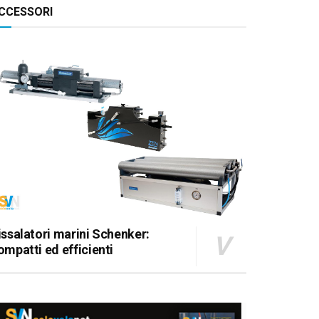
CCESSORI
issalatori marini Schenker:
ompatti ed efficienti