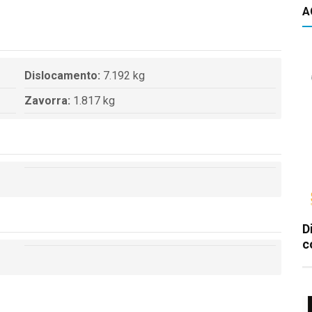
A
Dislocamento:
7.192 kg
Zavorra:
1.817 kg
D
c