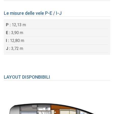
Le misure delle vele P-E / I-J
P :
12,13 m
E :
3,90 m
I :
12,80 m
J :
3,72 m
LAYOUT DISPONBIBILI