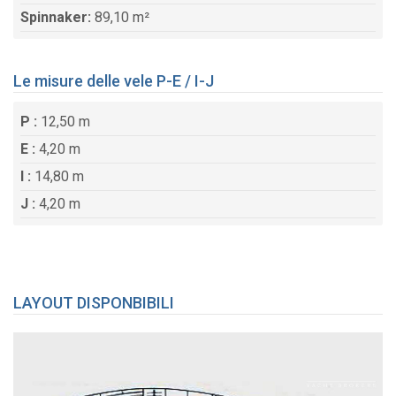
Spinnaker:
89,10 m²
Le misure delle vele P-E / I-J
P :
12,50 m
E :
4,20 m
I :
14,80 m
J :
4,20 m
LAYOUT DISPONBIBILI