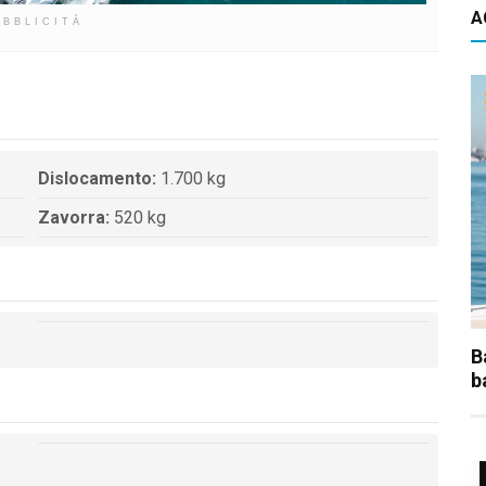
A
UBBLICITÀ
Dislocamento:
1.700 kg
Zavorra:
520 kg
B
b