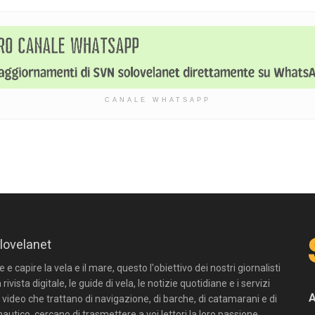
CANALE WHATSAPP
lovelanet
e capire la vela e il mare, questo l'obiettivo dei nostri giornalisti
 rivista digitale, le guide di vela, le notizie quotidiane e i servizi
n video che trattano di navigazione, di barche, di catamarani e di
autico, cercano di trasmettere a voi lettori la loro passione