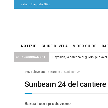
sabato 8 agosto 2026
NOTIZIE
GUIDE DI VELA
VIDEO GUIDE
BA
Bayesian, la carenza di giudici può aver r
AGGIORNAMENTI
SVN solovelanet
Barche
Sunbeam 24
Sunbeam 24 del cantier
Barca fuori produzione