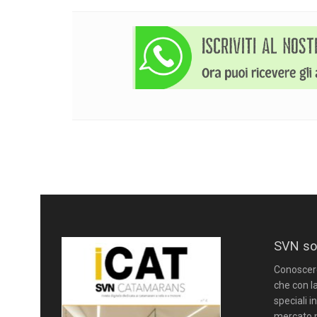
SVN so
Conoscere 
che con la
speciali i
mercato n