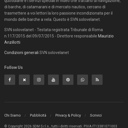
quotidiane e i servizi speciali in video che trattano di navigazione,
di barche, di catamarani e di mercato nautico, cercano di
trasmettere a voi lettori la loro passione incondizionata per il
mondo delle barche a vela. Questo è SVN solovelanet.
SVN solovelanet - Testata registrata Tribunale di Roma
n.117/2015 del 09/07/2015 - Direttore responsabile
Maurizio
Anzillotti
Condizioni generali
SVN solovelanet
Follow Us
Chi Siamo
Pubblicità
Privacy & Policy
Scrivici
© Copyright 2026 SDM S.r.l.s., tutti i diritti riservati. P.IVA IT13381071003