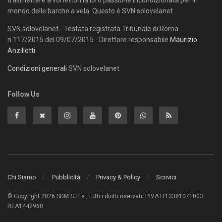
trasmettere a voi lettori la loro passione incondizionata per il
mondo delle barche a vela. Questo è SVN solovelanet.
SVN solovelanet - Testata registrata Tribunale di Roma
n.117/2015 del 09/07/2015 - Direttore responsabile
Maurizio
Anzillotti
Condizioni generali
SVN solovelanet
Follow Us
Chi Siamo
Pubblicità
Privacy & Policy
Scrivici
© Copyright 2026 SDM S.r.l.s., tutti i diritti riservati. P.IVA IT13381071003
REA1442960