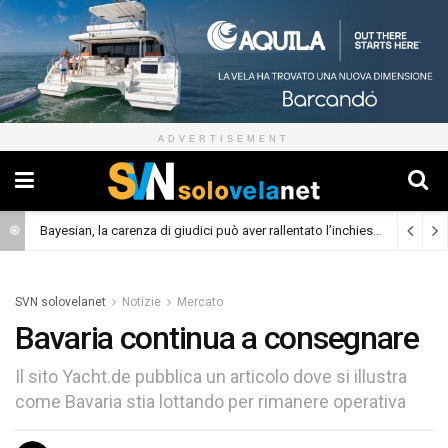
ADVERTISEMENT
Bayesian, la carenza di giudici può aver rallentato l’inchiesta
(Cronaca)
SVN solovelanet
Notizie
Mercato
Bavaria continua a consegnare
Il sito Yacht.de pubblica un articolo dove si illustra
come Bavaria stia lottando per rimanere operativa