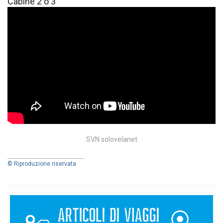
Cabine 2 o 3
SVN solovelanet
© Riproduzione riservata