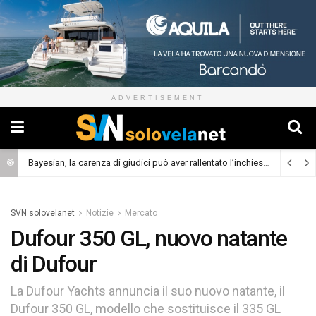
ADVERTISEMENT
Bayesian, la carenza di giudici può aver rallentato l’inchiesta
(Cronaca)
SVN solovelanet
Notizie
Mercato
Dufour 350 GL, nuovo natante
di Dufour
La Dufour Yachts annuncia il suo nuovo natante, il
Dufour 350 GL, modello che sostituisce il 335 GL