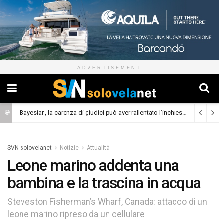
ADVERTISEMENT
Bayesian, la carenza di giudici può aver rallentato l’inchiesta
(Cronaca)
SVN solovelanet
Notizie
Attualità
Leone marino addenta una
bambina e la trascina in acqua
Steveston Fisherman’s Wharf, Canada: attacco di un
leone marino ripreso da un cellulare