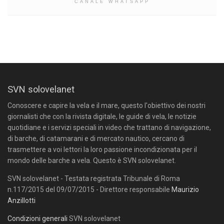
CANALE WHATSAPP
SVN solovelanet
Conoscere e capire la vela e il mare, questo l'obiettivo dei nostri
giornalisti che con la rivista digitale, le guide di vela, le notizie
quotidiane e i servizi speciali in video che trattano di navigazione,
di barche, di catamarani e di mercato nautico, cercano di
trasmettere a voi lettori la loro passione incondizionata per il
mondo delle barche a vela. Questo è SVN solovelanet.
SVN solovelanet - Testata registrata Tribunale di Roma
n.117/2015 del 09/07/2015 - Direttore responsabile
Maurizio
Anzillotti
Condizioni generali
SVN solovelanet