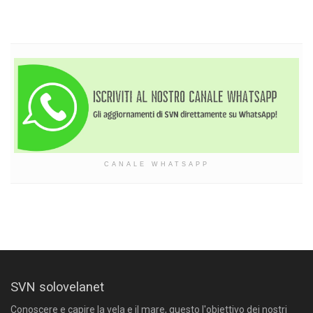
CANALE WHATSAPP
SVN solovelanet
Conoscere e capire la vela e il mare, questo l'obiettivo dei nostri