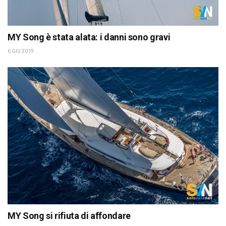
MY Song è stata alata: i danni sono gravi
6 GIU 2019
MY Song si rifiuta di affondare