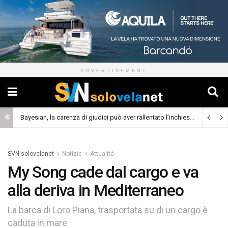
ADVERTISEMENT
Bayesian, la carenza di giudici può aver rallentato l’inchiesta
(Cronaca)
SVN solovelanet
Notizie
Attualità
My Song cade dal cargo e va
alla deriva in Mediterraneo
La barca di Loro Piana, trasportata su di un cargo è
caduta in mare