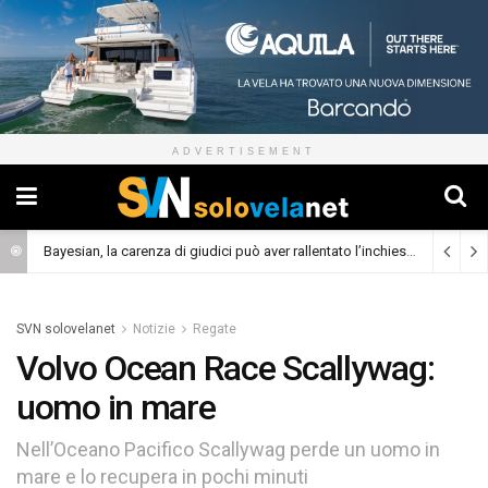
ADVERTISEMENT
Bayesian, la carenza di giudici può aver rallentato l’inchiesta
(Cronaca)
SVN solovelanet
Notizie
Regate
Volvo Ocean Race Scallywag:
uomo in mare
Nell’Oceano Pacifico Scallywag perde un uomo in
mare e lo recupera in pochi minuti