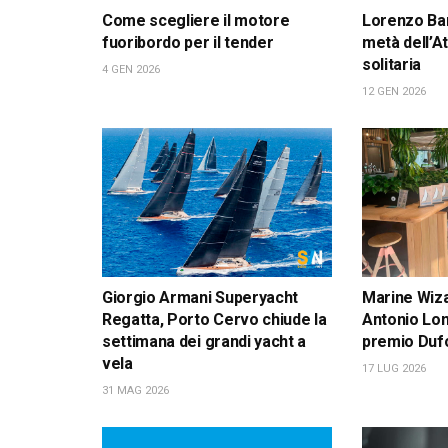
Come scegliere il motore
Lorenzo Ba
fuoribordo per il tender
metà dell’At
solitaria
4 GEN 2026
12 GEN 2026
Giorgio Armani Superyacht
Marine Wiza
Regatta, Porto Cervo chiude la
Antonio Lom
settimana dei grandi yacht a
premio Duf
vela
17 LUG 2026
31 MAG 2026