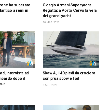
rone ha superato
Giorgio Armani Superyacht
lantico a remi in
Regatta: a Porto Cervo la vela
dei grandi yacht
28 MAG 2026
rd, intervista ad
Skaw A, il 40 piedi da crociera
bardo dopo il
con prua scow e foil
our
5 AGO 2026