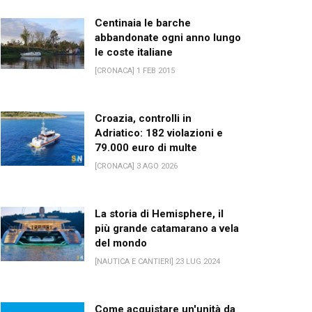
Centinaia le barche
abbandonate ogni anno lungo
le coste italiane
[CRONACA] 1 FEB 2015
Croazia, controlli in
Adriatico: 182 violazioni e
79.000 euro di multe
[CRONACA] 3 AGO 2026
La storia di Hemisphere, il
più grande catamarano a vela
del mondo
[NAUTICA E CANTIERI] 23 LUG 2024
Come acquistare un'unità da