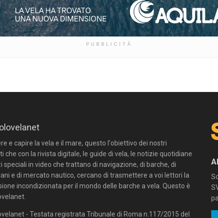
PUBBLICITÀ
olovelanet
 e capire la vela e il mare, questo l'obiettivo dei nostri
ti che con la rivista digitale, le guide di vela, le notizie quotidiane
A
zi speciali in video che trattano di navigazione, di barche, di
ni e di mercato nautico, cercano di trasmettere a voi lettori la
Sc
sione incondizionata per il mondo delle barche a vela. Questo è
SV
velanet.
pa
velanet - Testata registrata Tribunale di Roma n.117/2015 del