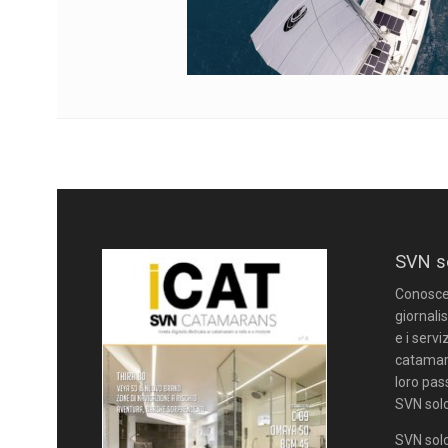
SVN s
Conoscere
giornalis
e i servi
catamara
loro pas
SVN solo
SVN solo