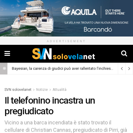
ADVERTISEMENT
Bayesian, la carenza di giudici può aver rallentato l’inchiesta
(Cronaca)
SVN solovelanet
Notizie
Attualità
Il telefonino incastra un
pregiudicato
Vicino a una barca incendiata è stato trovato il
cellulare di Christian Cannas, pregiudicato di Pirri, già