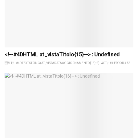
<!--#4DHTML at_vistaTitolo{15}--> : Undefined
&LT;!--#4DTEXT STRING(AT_VISTADATAAGGIORNAMENTO{15};2)--&GT; : ## ERROR # 53