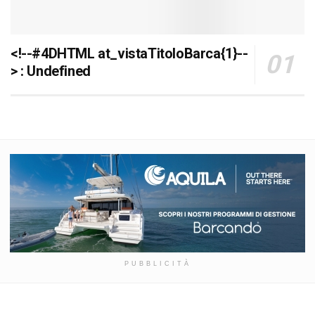
<!--#4DHTML at_vistaTitoloBarca{1}--
> : Undefined
PUBBLICITÀ