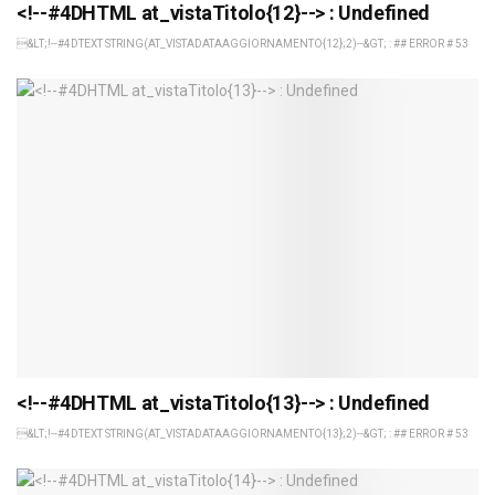
<!--#4DHTML at_vistaTitolo{12}--> : Undefined
&LT;!--#4DTEXT STRING(AT_VISTADATAAGGIORNAMENTO{12};2)--&GT; : ## ERROR # 53
<!--#4DHTML at_vistaTitolo{13}--> : Undefined
&LT;!--#4DTEXT STRING(AT_VISTADATAAGGIORNAMENTO{13};2)--&GT; : ## ERROR # 53