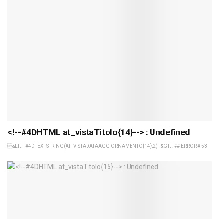
<!--#4DHTML at_vistaTitolo{14}--> : Undefined
&LT;!--#4DTEXT STRING(AT_VISTADATAAGGIORNAMENTO{14};2)--&GT; : ## ERROR # 53