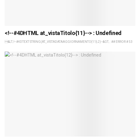
<!--#4DHTML at_vistaTitolo{11}--> : Undefined
&LT;!--#4DTEXT STRING(AT_VISTADATAAGGIORNAMENTO{11};2)--&GT; : ## ERROR # 53