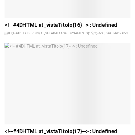
<!--#4DHTML at_vistaTitolo{16}--> : Undefined
&LT;!--#4DTEXT STRING(AT_VISTADATAAGGIORNAMENTO{16};2)--&GT; : ## ERROR # 53
<!--#4DHTML at_vistaTitolo{17}--> : Undefined