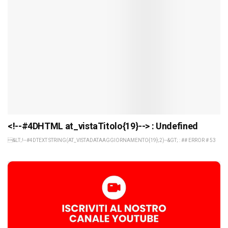
<!--#4DHTML at_vistaTitolo{19}--> : Undefined
&LT;!--#4DTEXT STRING(AT_VISTADATAAGGIORNAMENTO{19};2)--&GT; : ## ERROR # 53