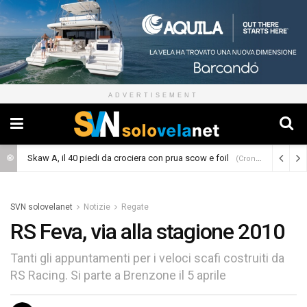
ADVERTISEMENT
Skaw A, il 40 piedi da crociera con prua scow e foil
(Cronaca)
SVN solovelanet
Notizie
Regate
RS Feva, via alla stagione 2010
Tanti gli appuntamenti per i veloci scafi costruiti da
RS Racing. Si parte a Brenzone il 5 aprile