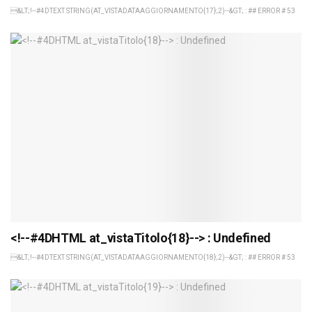
&LT;!--#4DTEXT STRING(AT_VISTADATAAGGIORNAMENTO{17};2)--&GT; : ## ERROR # 53
<!--#4DHTML at_vistaTitolo{18}--> : Undefined
&LT;!--#4DTEXT STRING(AT_VISTADATAAGGIORNAMENTO{18};2)--&GT; : ## ERROR # 53