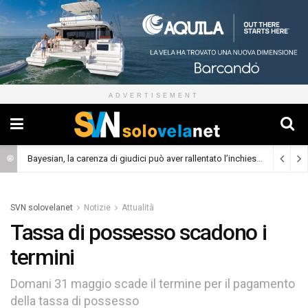
ADVERTISEMENT
Bayesian, la carenza di giudici può aver rallentato l’inchiesta
(Cronaca)
SVN solovelanet
Notizie
Attualità
Tassa di possesso scadono i
termini
Domani 31 maggio scade il termine per il pagamento
della tassa di possesso