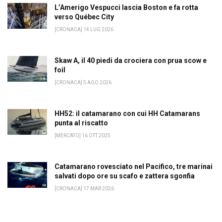
L’Amerigo Vespucci lascia Boston e fa rotta
verso Québec City
[CRONACA] 14 LUG 2026
Skaw A, il 40 piedi da crociera con prua scow e
foil
[CRONACA] 5 AGO 2026
HH52: il catamarano con cui HH Catamarans
punta al riscatto
[MERCATO] 16 OTT 2025
Catamarano rovesciato nel Pacifico, tre marinai
salvati dopo ore su scafo e zattera sgonfia
[CRONACA] 17 MAR 2026