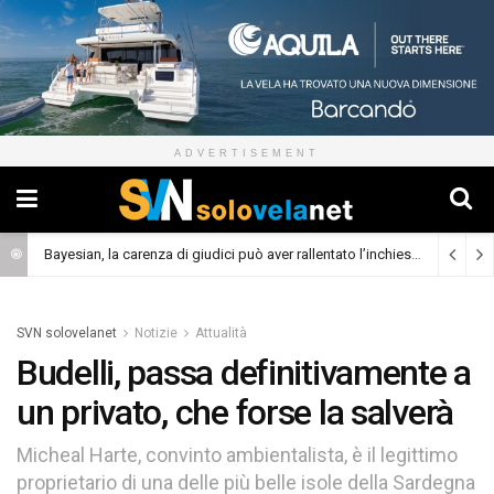
ADVERTISEMENT
Bayesian, la carenza di giudici può aver rallentato l’inchiesta
(Cronaca)
SVN solovelanet
Notizie
Attualità
Budelli, passa definitivamente a
un privato, che forse la salverà
Micheal Harte, convinto ambientalista, è il legittimo
proprietario di una delle più belle isole della Sardegna