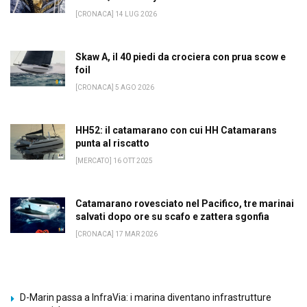
[CRONACA] 14 LUG 2026
Skaw A, il 40 piedi da crociera con prua scow e
foil
[CRONACA] 5 AGO 2026
HH52: il catamarano con cui HH Catamarans
punta al riscatto
[MERCATO] 16 OTT 2025
Catamarano rovesciato nel Pacifico, tre marinai
salvati dopo ore su scafo e zattera sgonfia
[CRONACA] 17 MAR 2026
D-Marin passa a InfraVia: i marina diventano infrastrutture