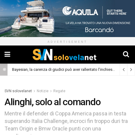
ADVERTISEMENT
Bayesian, la carenza di giudici può aver rallentato l’inchiesta
(Cronaca)
SVN solovelanet
Notizie
Regate
Alinghi, solo al comando
Mentre il defender di Coppa America passa in testa
superando Italia Challenge, incroci fin troppo duri tra
Team Origin e Bmw Oracle punti con una