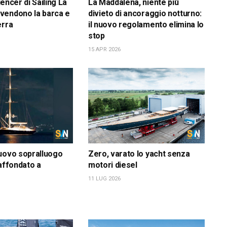
luencer di Sailing La
La Maddalena, niente più
vendono la barca e
divieto di ancoraggio notturno:
erra
il nuovo regolamento elimina lo
stop
15 APR 2026
uovo sopralluogo
Zero, varato lo yacht senza
 affondato a
motori diesel
11 LUG 2026