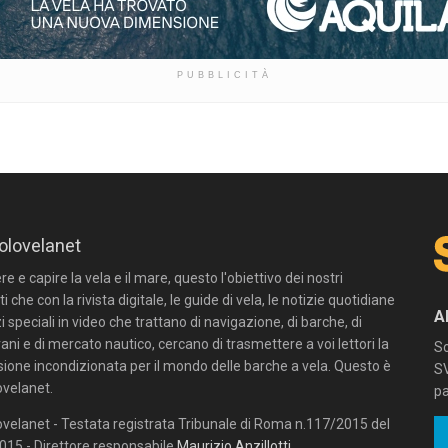
PUBBLICITÀ
olovelanet
 e capire la vela e il mare, questo l'obiettivo dei nostri
ti che con la rivista digitale, le guide di vela, le notizie quotidiane
A
zi speciali in video che trattano di navigazione, di barche, di
ni e di mercato nautico, cercano di trasmettere a voi lettori la
Sc
sione incondizionata per il mondo delle barche a vela. Questo è
SV
velanet.
pa
velanet - Testata registrata Tribunale di Roma n.117/2015 del
15 - Direttore responsabile
Maurizio Anzillotti