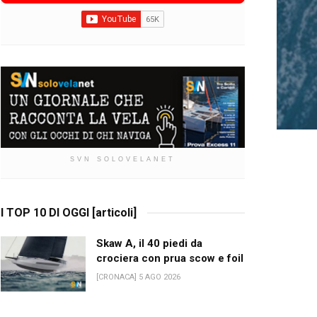
SVN SOLOVELANET
I TOP 10 DI OGGI [articoli]
Skaw A, il 40 piedi da
crociera con prua scow e foil
[CRONACA] 5 AGO 2026