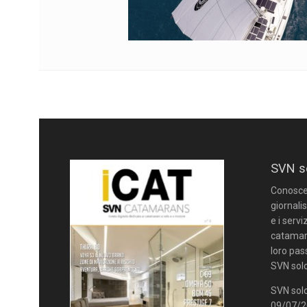
SVN s
Conoscere
giornalis
e i servi
catamara
loro pas
SVN solo
SVN solo
09/07/20