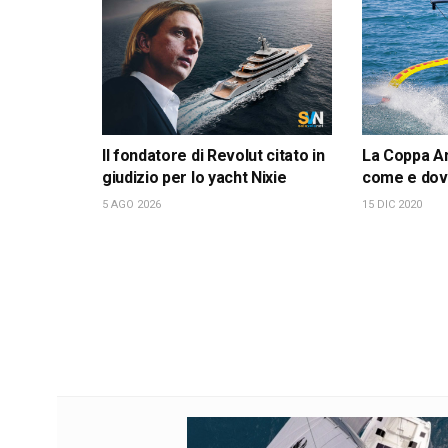
Il fondatore di Revolut citato in
La Coppa Am
giudizio per lo yacht Nixie
come e dov
5 AGO 2026
15 DIC 2020