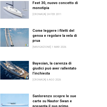
Feet 30, nuovo concetto di
monotipia
[CRONACA] 24 FEB 2011
Come leggere i filetti del
genoa e regolare la vela di
prua
[NAVIGAZIONE] 1 MAR 2026
Bayesian, la carenza di
giudici può aver rallentato
l’inchiesta
[CRONACA] 6 AGO 2026
Sanlorenzo scopre le sue
carte su Nautor Swan e
presenta il suo primo