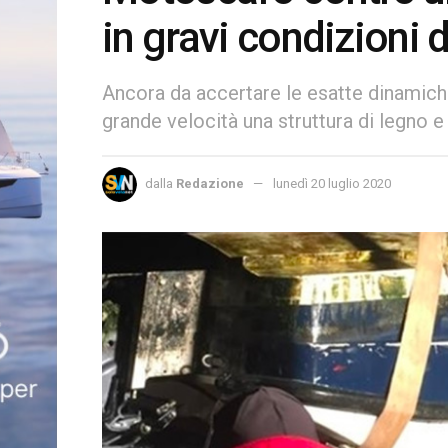
in gravi condizioni
Ancora da accertare le esatte dinamiche
grande velocità una struttura di legno e
dalla
Redazione
lunedì 20 luglio 2020