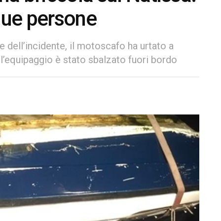
 due persone
 dell’incidente, il motoscafo ha urtato a
 l’equipaggio è stato sbalzato fuori bordo