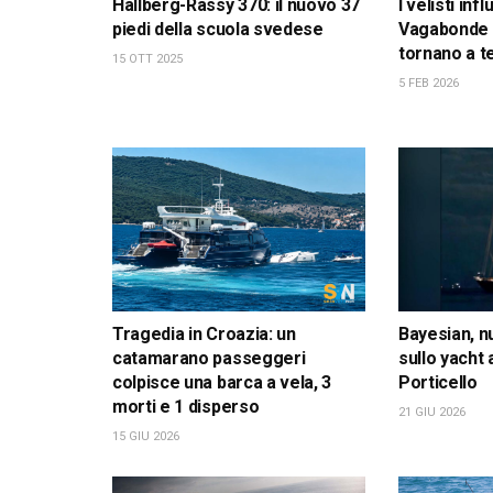
Hallberg-Rassy 370: il nuovo 37
I velisti inf
piedi della scuola svedese
Vagabonde 
tornano a t
15 OTT 2025
5 FEB 2026
Tragedia in Croazia: un
Bayesian, n
catamarano passeggeri
sullo yacht
colpisce una barca a vela, 3
Porticello
morti e 1 disperso
21 GIU 2026
15 GIU 2026