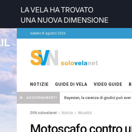
sabato 8 agosto 2026
NOTIZIE
GUIDE DI VELA
VIDEO GUIDE
B
Bayesian, la carenza di giudici può aver r
AGGIORNAMENTI
SVN solovelanet
Notizie
Attualità
Motoscafo contro un