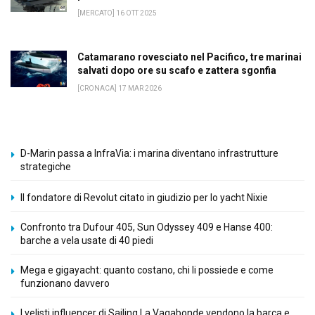
[MERCATO] 16 OTT 2025
Catamarano rovesciato nel Pacifico, tre marinai
salvati dopo ore su scafo e zattera sgonfia
[CRONACA] 17 MAR 2026
D-Marin passa a InfraVia: i marina diventano infrastrutture
strategiche
Il fondatore di Revolut citato in giudizio per lo yacht Nixie
Confronto tra Dufour 405, Sun Odyssey 409 e Hanse 400:
barche a vela usate di 40 piedi
Mega e gigayacht: quanto costano, chi li possiede e come
funzionano davvero
I velisti influencer di Sailing La Vagabonde vendono la barca e