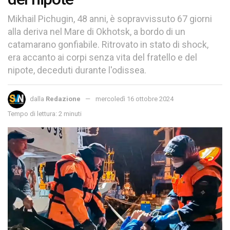
Mikhail Pichugin, 48 anni, è sopravvissuto 67 giorni
alla deriva nel Mare di Okhotsk, a bordo di un
catamarano gonfiabile. Ritrovato in stato di shock,
era accanto ai corpi senza vita del fratello e del
nipote, deceduti durante l'odissea.
dalla
Redazione
mercoledì 16 ottobre 2024
Tempo di lettura: 2 minuti