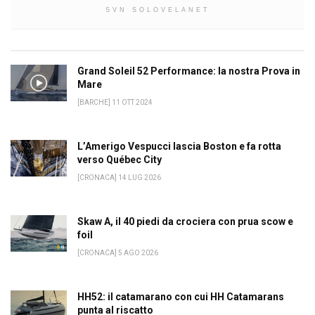
SVN SOLOVELANET
Grand Soleil 52 Performance: la nostra Prova in
Mare
[BARCHE] 11 OTT 2024
L’Amerigo Vespucci lascia Boston e fa rotta
verso Québec City
[CRONACA] 14 LUG 2026
Skaw A, il 40 piedi da crociera con prua scow e
foil
[CRONACA] 5 AGO 2026
HH52: il catamarano con cui HH Catamarans
punta al riscatto