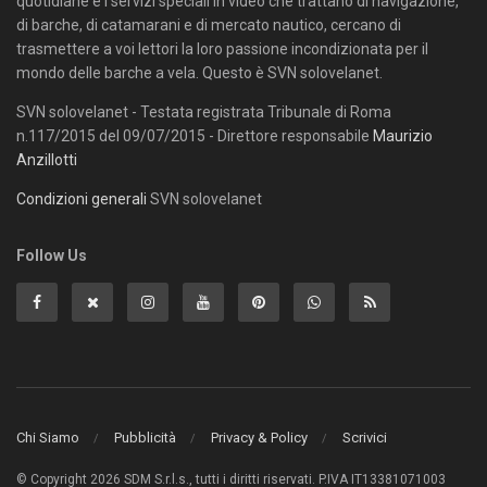
quotidiane e i servizi speciali in video che trattano di navigazione,
di barche, di catamarani e di mercato nautico, cercano di
trasmettere a voi lettori la loro passione incondizionata per il
mondo delle barche a vela. Questo è SVN solovelanet.
SVN solovelanet - Testata registrata Tribunale di Roma
n.117/2015 del 09/07/2015 - Direttore responsabile
Maurizio
Anzillotti
Condizioni generali
SVN solovelanet
Follow Us
Chi Siamo
Pubblicità
Privacy & Policy
Scrivici
© Copyright 2026 SDM S.r.l.s., tutti i diritti riservati. P.IVA IT13381071003