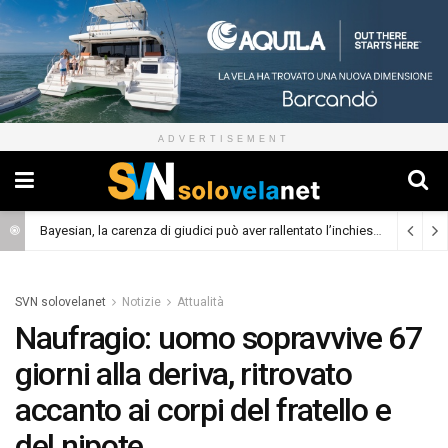
ADVERTISEMENT
Bayesian, la carenza di giudici può aver rallentato l’inchiesta
(Cronaca)
SVN solovelanet
Notizie
Attualità
Naufragio: uomo sopravvive 67
giorni alla deriva, ritrovato
accanto ai corpi del fratello e
del nipote