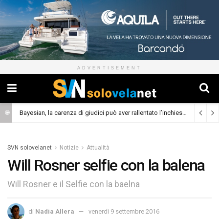
ADVERTISEMENT
Bayesian, la carenza di giudici può aver rallentato l’inchiesta
(Cronaca)
SVN solovelanet
Notizie
Attualità
Will Rosner selfie con la balena
Will Rosner e il Selfie con la baelna
di
Nadia Allera
venerdì 9 settembre 2016