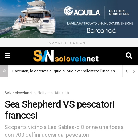
ADVERTISEMENT
Bayesian, la carenza di giudici può aver rallentato l’inchiesta
(Cronaca)
SVN solovelanet
Notizie
Attualità
Sea Shepherd VS pescatori
francesi
Scoperta vicino a Les Sables-d'Olonne una fossa
con 700 delfini uccisi dai pescatori