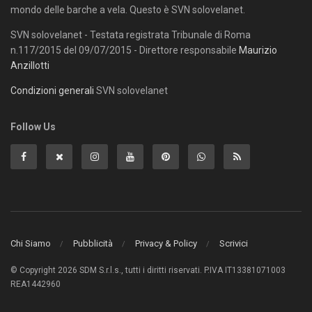
mondo delle barche a vela. Questo è SVN solovelanet.
SVN solovelanet - Testata registrata Tribunale di Roma
n.117/2015 del 09/07/2015 - Direttore responsabile
Maurizio
Anzillotti
Condizioni generali
SVN solovelanet
Follow Us
Chi Siamo
Pubblicità
Privacy & Policy
Scrivici
© Copyright 2026 SDM S.r.l.s., tutti i diritti riservati. P.IVA IT13381071003
REA1442960