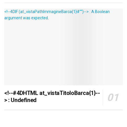
<!--4DIF (at_vistaPathImmagineBarca{1}#"")--> : A Boolean
argument was expected.
<!--#4DHTML at_vistaTitoloBarca{1}--
> : Undefined