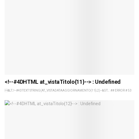
<!--#4DHTML at_vistaTitolo{11}--> : Undefined
&LT;!--#4DTEXT STRING(AT_VISTADATAAGGIORNAMENTO{11};2)--&GT; : ## ERROR # 53