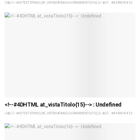
&LT;!--#4DTEXT STRING(AT_VISTADATAAGGIORNAMENTO{14};2)--&GT; : ## ERROR # 53
<!--#4DHTML at_vistaTitolo{15}--> : Undefined
&LT;!--#4DTEXT STRING(AT_VISTADATAAGGIORNAMENTO{15};2)--&GT; : ## ERROR # 53