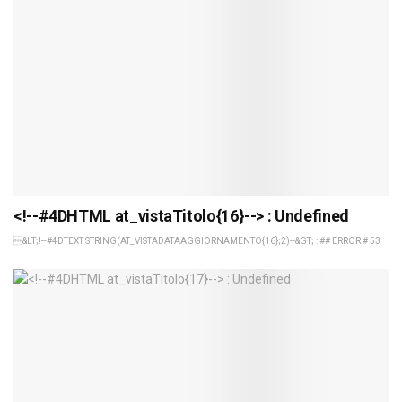
<!--#4DHTML at_vistaTitolo{16}--> : Undefined
&LT;!--#4DTEXT STRING(AT_VISTADATAAGGIORNAMENTO{16};2)--&GT; : ## ERROR # 53