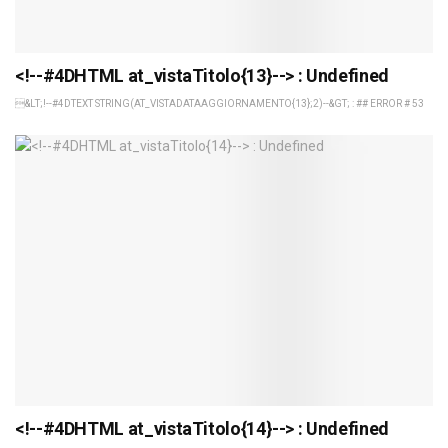
<!--#4DHTML at_vistaTitolo{13}--> : Undefined
&LT;!--#4DTEXT STRING(AT_VISTADATAAGGIORNAMENTO{13};2)--&GT; : ## ERROR # 53
<!--#4DHTML at_vistaTitolo{14}--> : Undefined