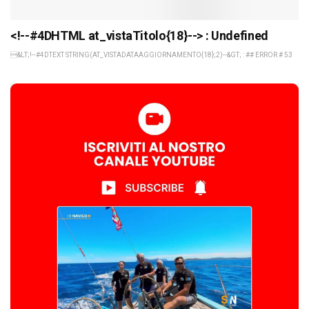
<!--#4DHTML at_vistaTitolo{18}--> : Undefined
&LT;!--#4DTEXT STRING(AT_VISTADATAAGGIORNAMENTO{18};2)--&GT; : ## ERROR # 53