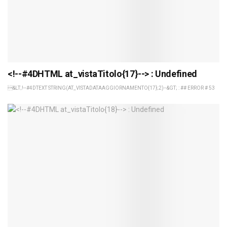
<!--#4DHTML at_vistaTitolo{17}--> : Undefined
&LT;!--#4DTEXT STRING(AT_VISTADATAAGGIORNAMENTO{17};2)--&GT; : ## ERROR # 53