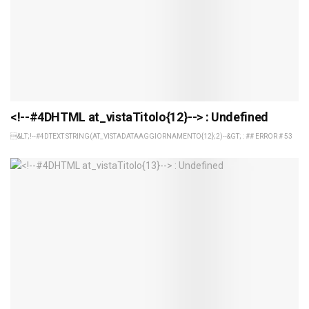
<!--#4DHTML at_vistaTitolo{12}--> : Undefined
&LT;!--#4DTEXT STRING(AT_VISTADATAAGGIORNAMENTO{12};2)--&GT; : ## ERROR # 53