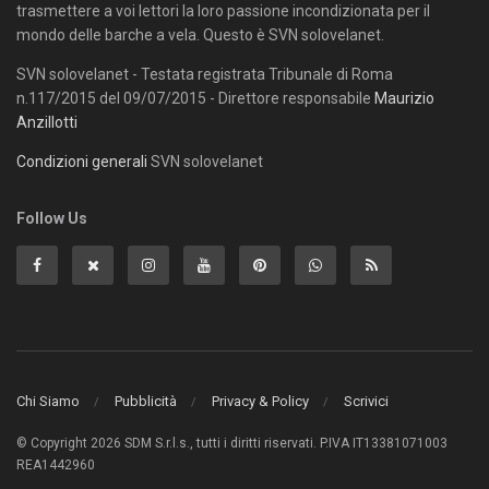
trasmettere a voi lettori la loro passione incondizionata per il
mondo delle barche a vela. Questo è SVN solovelanet.
SVN solovelanet - Testata registrata Tribunale di Roma
n.117/2015 del 09/07/2015 - Direttore responsabile
Maurizio
Anzillotti
Condizioni generali
SVN solovelanet
Follow Us
Chi Siamo
Pubblicità
Privacy & Policy
Scrivici
© Copyright 2026 SDM S.r.l.s., tutti i diritti riservati. P.IVA IT13381071003
REA1442960