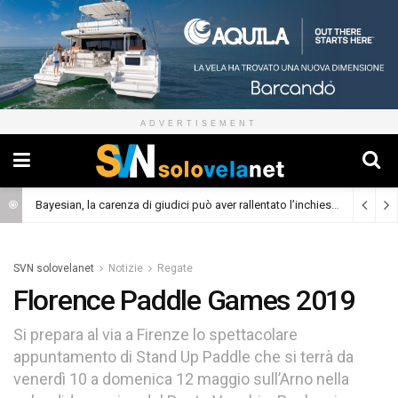
ADVERTISEMENT
Bayesian, la carenza di giudici può aver rallentato l’inchiesta
(Cronaca)
SVN solovelanet
Notizie
Regate
Florence Paddle Games 2019
Si prepara al via a Firenze lo spettacolare
appuntamento di Stand Up Paddle che si terrà da
venerdì 10 a domenica 12 maggio sull’Arno nella