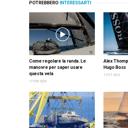
POTREBBERO
INTERESSARTI
Come regolare la randa. Le
Alex Thomps
manovre per saper usare
Hugo Boss
questa vela
7 OTT 2015
17 FEB 2025