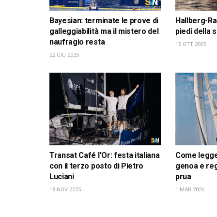
Bayesian: terminate le prove di
Hallberg-Ra
galleggiabilità ma il mistero del
piedi della
naufragio resta
15 OTT 2025
22 GIU 2025
Transat Café l’Or: festa italiana
Come leggere
con il terzo posto di Pietro
genoa e reg
Luciani
prua
18 NOV 2025
1 MAR 2026