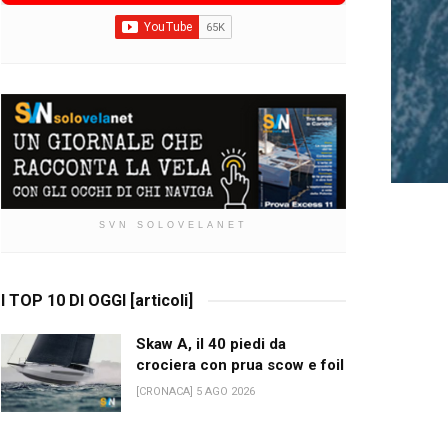
SVN SOLOVELANET
I TOP 10 DI OGGI [articoli]
Skaw A, il 40 piedi da
crociera con prua scow e foil
[CRONACA] 5 AGO 2026