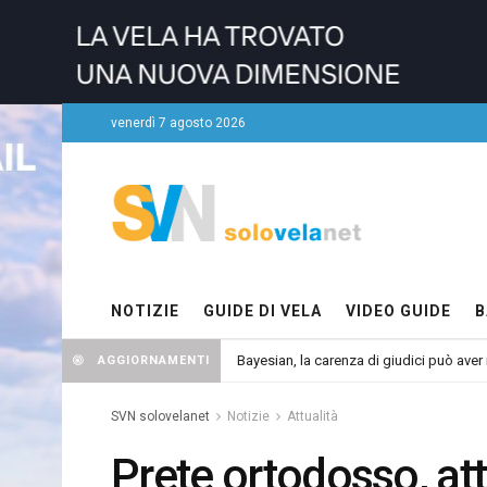
venerdì 7 agosto 2026
NOTIZIE
GUIDE DI VELA
VIDEO GUIDE
B
Bayesian, la carenza di giudici può aver r
AGGIORNAMENTI
SVN solovelanet
Notizie
Attualità
Prete ortodosso, att