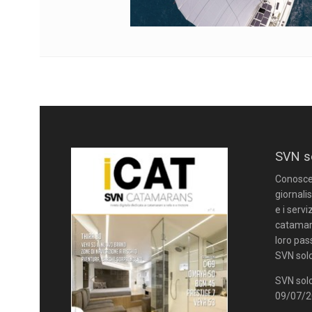
SVN s
Conoscere
giornalis
e i servi
catamara
loro pas
SVN solo
SVN solo
09/07/20