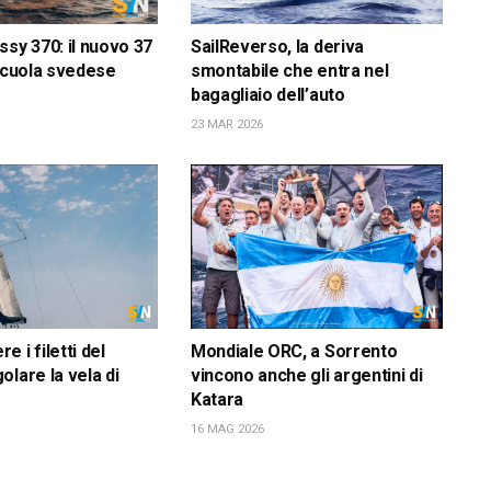
ssy 370: il nuovo 37
SailReverso, la deriva
 scuola svedese
smontabile che entra nel
bagagliaio dell’auto
23 MAR 2026
 i filetti del
Mondiale ORC, a Sorrento
olare la vela di
vincono anche gli argentini di
Katara
16 MAG 2026