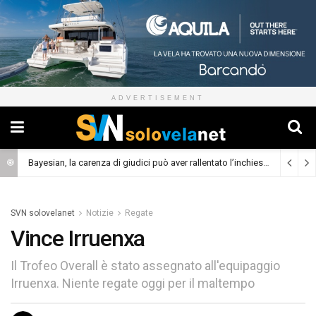
ADVERTISEMENT
Bayesian, la carenza di giudici può aver rallentato l’inchiesta
(Cronaca)
SVN solovelanet
Notizie
Regate
Vince Irruenxa
Il Trofeo Overall è stato assegnato all'equipaggio
Irruenxa. Niente regate oggi per il maltempo