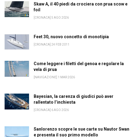
Skaw A, il 40 piedi da crociera con prua scow e
foil
[CRONACA] 5 AGO 2026
Feet 30, nuovo concetto di monotipia
[CRONACA] 24 FEB 2011
Come leggere i filetti del genoa e regolare la
vela di prua
[NAVIGAZIONE] 1 MAR 2026
Bayesian, la carenza di giudici può aver
rallentato l’inchiesta
[CRONACA] 6 AGO 2026
Sanlorenzo scopre le sue carte su Nautor Swan
e presenta il suo primo modello