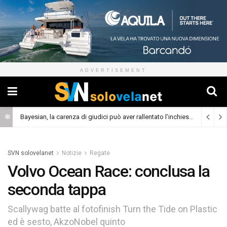
ADVERTISEMENT
Bayesian, la carenza di giudici può aver rallentato l’inchiesta
(Cronaca)
SVN solovelanet
Notizie
Regate
Volvo Ocean Race: conclusa la
seconda tappa
Scallywag batte al fotofinish Turn the Tide on Plastic
ed è sesto, AkzoNobel quinto