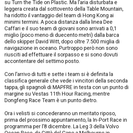
su Turn the Tide on Plastic. Ma l’aria disturbata e
leggera creata dal sottovento della Table Mountain,
ha ridotto il vantaggio del team di Hong Kong ai
minimi termini. A poca distanza dalla linea Dee
Caffari e il suo team di giovani sono arrivati a 0,1
miglio (poco meno di duecento metri) dalla barca
dello skipper David Witt, dopo oltre 7.500 miglia di
navigazione in oceano. Purtroppo però non sono
riusciti ad effettuare il sorpasso e si sono dovuti
accontentare del settimo posto.
Con l’arrivo di tutti e sette i team si è definita la
classifica generale che vede i vincitori della seconda
tappa, gli spagnoli di MAPFRE in testa con un punto di
margine su Vestas 11th Hour Racing, mentre
Dongfeng Race Team è un punto dietro.
Ora i velisti si concederanno un meritato riposo,
prima del prossimo appuntamento, la In-Port Race in
programma per l’8 dicembre. La Leg 3 della Volvo
Ocean Race, da Città del Capo a Melbourne in