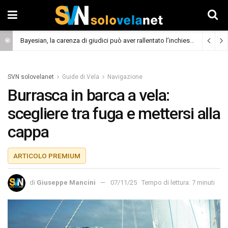
Bayesian, la carenza di giudici può aver rallentato l’inchiesta
(Cronaca)
SVN solovelanet
Guide di Vela
Navigazione
Burrasca in barca a vela:
scegliere tra fuga e mettersi alla
cappa
ARTICOLO PREMIUM
di
Giuseppe Mancini
07/11/25
Tempo di lettura: 7 minuti