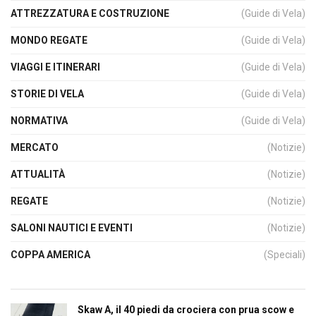
ATTREZZATURA E COSTRUZIONE
(Guide di Vela)
MONDO REGATE
(Guide di Vela)
VIAGGI E ITINERARI
(Guide di Vela)
STORIE DI VELA
(Guide di Vela)
NORMATIVA
(Guide di Vela)
MERCATO
(Notizie)
ATTUALITÀ
(Notizie)
REGATE
(Notizie)
SALONI NAUTICI E EVENTI
(Notizie)
COPPA AMERICA
(Speciali)
Skaw A, il 40 piedi da crociera con prua scow e