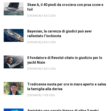
Skaw A, il 40 piedi da crociera con prua scow e
foil
[CRONACA] 5 AGO 2026
Bayesian, la carenza di giudici può aver
rallentato l’inchiesta
[CRONACA] 6 AGO 2026
Il fondatore di Revolut citato in giudizio per lo
yacht Nixie
[CRONACA] 5 AGO 2026
Tredicenne nuota per ore in mare aperto e salva
la famiglia alla deriva
[CRONACA] 7 FEB 2026
Avvistato uno squalo bianco di oltre 3 metri