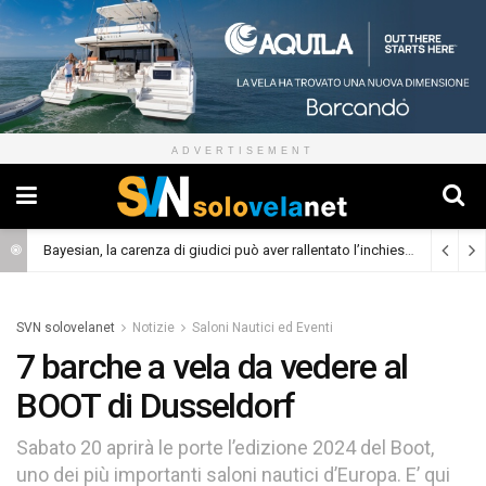
ADVERTISEMENT
Skaw A, il 40 piedi da crociera con prua scow e foil
(Cronaca)
SVN solovelanet
Notizie
Saloni Nautici ed Eventi
7 barche a vela da vedere al
BOOT di Dusseldorf
Sabato 20 aprirà le porte l’edizione 2024 del Boot,
uno dei più importanti saloni nautici d’Europa. E’ qui