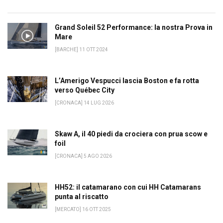
Grand Soleil 52 Performance: la nostra Prova in
Mare
[BARCHE] 11 OTT 2024
L’Amerigo Vespucci lascia Boston e fa rotta
verso Québec City
[CRONACA] 14 LUG 2026
Skaw A, il 40 piedi da crociera con prua scow e
foil
[CRONACA] 5 AGO 2026
HH52: il catamarano con cui HH Catamarans
punta al riscatto
[MERCATO] 16 OTT 2025