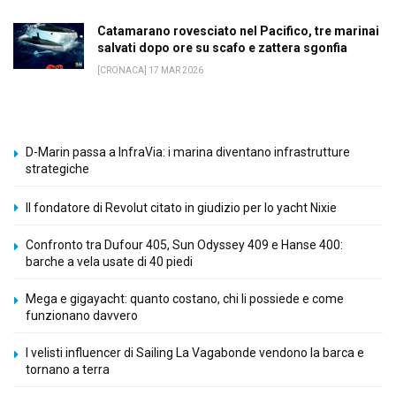
Catamarano rovesciato nel Pacifico, tre marinai
salvati dopo ore su scafo e zattera sgonfia
[CRONACA] 17 MAR 2026
D-Marin passa a InfraVia: i marina diventano infrastrutture
strategiche
Il fondatore di Revolut citato in giudizio per lo yacht Nixie
Confronto tra Dufour 405, Sun Odyssey 409 e Hanse 400:
barche a vela usate di 40 piedi
Mega e gigayacht: quanto costano, chi li possiede e come
funzionano davvero
I velisti influencer di Sailing La Vagabonde vendono la barca e
tornano a terra