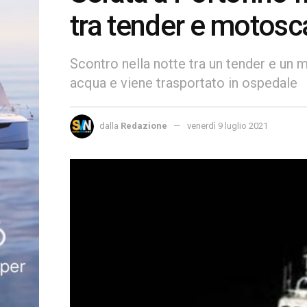
tra tender e motosc
Scontro nella notte tra un tender e un 
acqua e viene trasportato in ospedale
dalla
Redazione
venerdì 9 luglio 2021