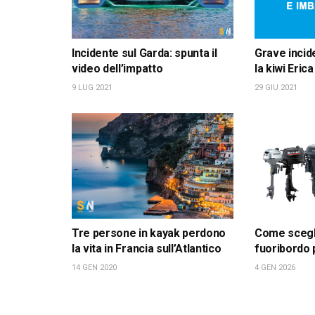
Incidente sul Garda: spunta il
Grave incid
video dell’impatto
la kiwi Eri
9 LUG 2021
29 GIU 2021
Tre persone in kayak perdono
Come scegli
la vita in Francia sull’Atlantico
fuoribordo p
14 GEN 2020
4 GEN 2026