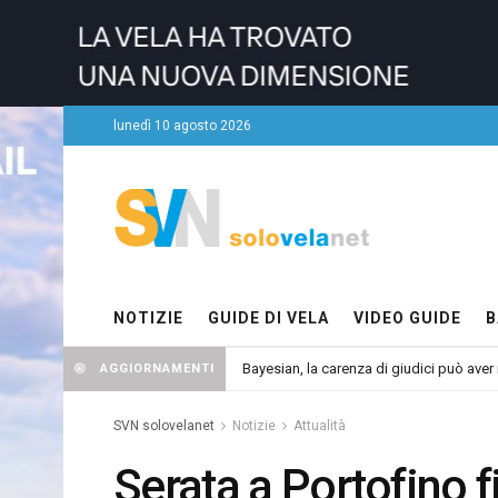
lunedì 10 agosto 2026
NOTIZIE
GUIDE DI VELA
VIDEO GUIDE
B
Bayesian, la carenza di giudici può aver r
AGGIORNAMENTI
SVN solovelanet
Notizie
Attualità
Serata a Portofino f