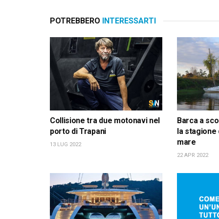
POTREBBERO
INTERESSARTI
Collisione tra due motonavi nel
Barca a scog
porto di Trapani
la stagione 
mare
13 LUG 2022
22 APR 2022