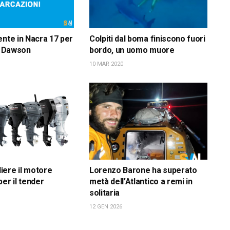
ente in Nacra 17 per
Colpiti dal boma finiscono fuori
ca Dawson
bordo, un uomo muore
10 MAR 2020
ere il motore
Lorenzo Barone ha superato
er il tender
metà dell’Atlantico a remi in
solitaria
12 GEN 2026