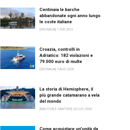
Centinaia le barche
abbandonate ogni anno lungo
le coste italiane
[CRONACA] 1 FEB 2015
Croazia, controlli in
Adriatico: 182 violazioni e
79.000 euro di multe
[CRONACA] 3 AGO 2026
La storia di Hemisphere, il
più grande catamarano a vela
del mondo
[NAUTICA E CANTIERI] 23 LUG 2024
Come acquistare un'unità da