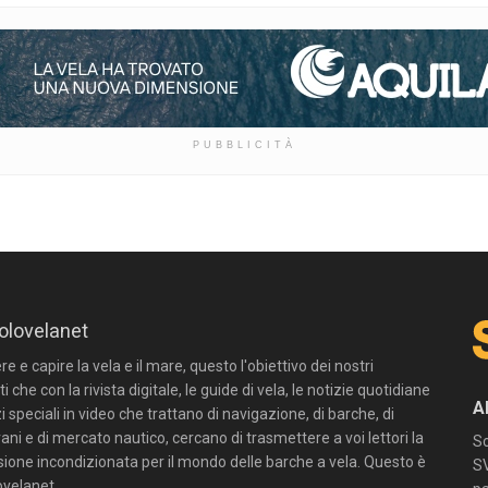
PUBBLICITÀ
olovelanet
 e capire la vela e il mare, questo l'obiettivo dei nostri
ti che con la rivista digitale, le guide di vela, le notizie quotidiane
A
zi speciali in video che trattano di navigazione, di barche, di
ni e di mercato nautico, cercano di trasmettere a voi lettori la
Sc
sione incondizionata per il mondo delle barche a vela. Questo è
SV
velanet.