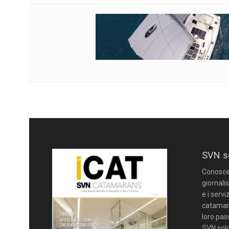
SVN s
Conoscere
giornalis
e i servi
catamara
loro pas
SVN solo