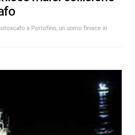
afo
motoscafo a Portofino, un uomo finisce in