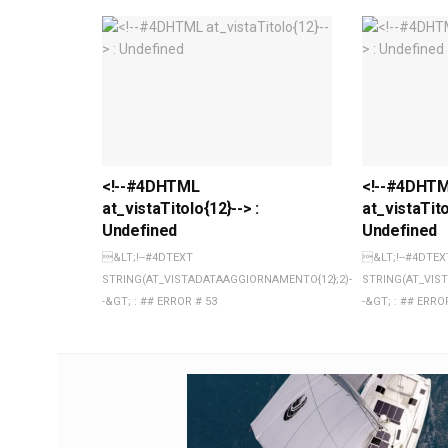
<!--#4DHTML
<!--#4DHT
at_vistaTitolo{12}--> :
at_vistaTito
Undefined
Undefined
&LT;!--#4DTEXT
&LT;!--#4DTEX
STRING(AT_VISTADATAAGGIORNAMENTO{12};2)-
STRING(AT_VIS
-&GT; : ## ERROR # 53
-&GT; : ## ERRO