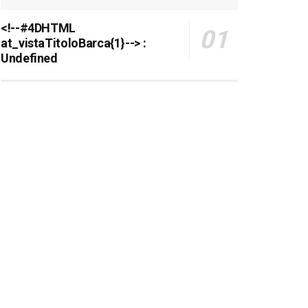
<!--#4DHTML
at_vistaTitoloBarca{1}--> :
Undefined