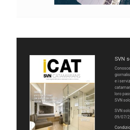
SVN s
Conoscere
giornalis
e i servi
catamara
loro pas
SVN solo
SVN solo
09/07/20
Condizio