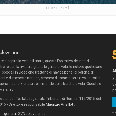
PUBBLICITÀ
olovelanet
 e capire la vela e il mare, questo l'obiettivo dei nostri
ti che con la rivista digitale, le guide di vela, le notizie quotidiane
A
zi speciali in video che trattano di navigazione, di barche, di
ni e di mercato nautico, cercano di trasmettere a voi lettori la
Sc
sione incondizionata per il mondo delle barche a vela. Questo è
SV
velanet.
pa
velanet - Testata registrata Tribunale di Roma n.117/2015 del
15 - Direttore responsabile
Maurizio Anzillotti
*L
ni generali
SVN solovelanet