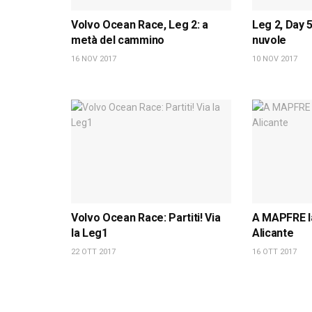
Volvo Ocean Race, Leg 2: a
Leg 2, Day 5
metà del cammino
nuvole
16 NOV 2017
10 NOV 2017
Volvo Ocean Race: Partiti! Via
A MAPFRE la
la Leg1
Alicante
22 OTT 2017
16 OTT 2017