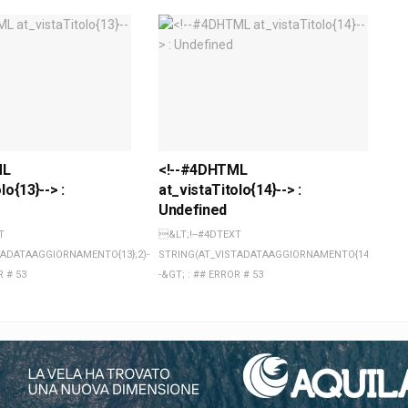
ML
<!--#4DHTML
lo{13}--> :
at_vistaTitolo{14}--> :
Undefined
T
&LT;!--#4DTEXT
TADATAAGGIORNAMENTO{13};2)-
STRING(AT_VISTADATAAGGIORNAMENTO{14};2)-
R # 53
-&GT; : ## ERROR # 53