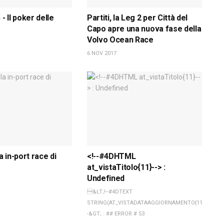
 - Il poker delle
Partiti, la Leg 2 per Città del
Capo apre una nuova fase della
Volvo Ocean Race
6 NOV 2017
 in-port race di
<!--#4DHTML
at_vistaTitolo{11}--> :
Undefined
&LT;!--#4DTEXT
STRING(AT_VISTADATAAGGIORNAMENTO{11};2)-
-&GT; : ## ERROR # 53