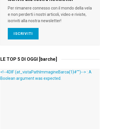
Per rimanere connesso con il mondo della vela
e non perderti i nostri articoli, video e riviste,
iscriviti alla nostra newsletter!
ISCRIVITI
LE TOP 5 DI OGGI [barche]
<!--4DIF (at_vistaPathImmagineBarca{1}#"")--> : A
Boolean argument was expected.