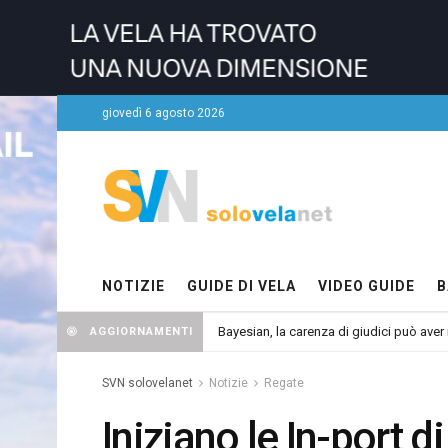
giovedì 6 agosto 2026
NOTIZIE
GUIDE DI VELA
VIDEO GUIDE
B
Bayesian, la carenza di giudici può aver r
AGGIORNAMENTI
SVN solovelanet
Notizie
Regate
Iniziano le In-port 