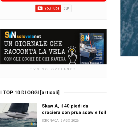
SVN SOLOVELANET
I TOP 10 DI OGGI [articoli]
Skaw A, il 40 piedi da
crociera con prua scow e foil
[CRONACA] 5 AGO 2026