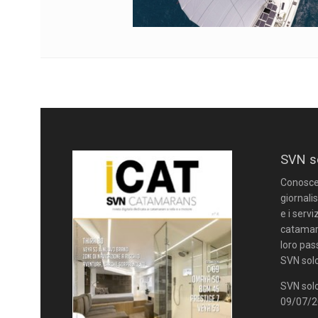
SVN s
Conoscere
giornalis
e i servi
catamara
loro pas
SVN solo
SVN solo
09/07/20