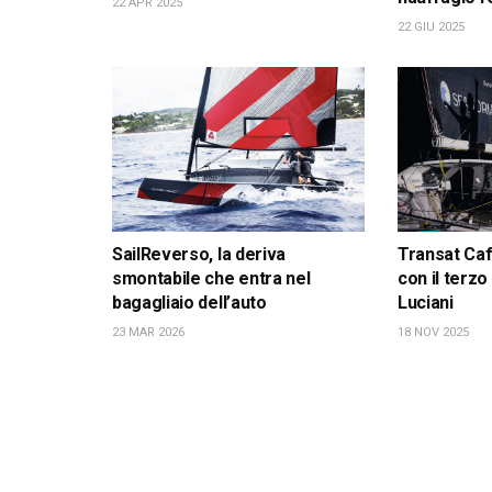
22 APR 2025
22 GIU 2025
SailReverso, la deriva
Transat Café
smontabile che entra nel
con il terzo
bagagliaio dell’auto
Luciani
23 MAR 2026
18 NOV 2025