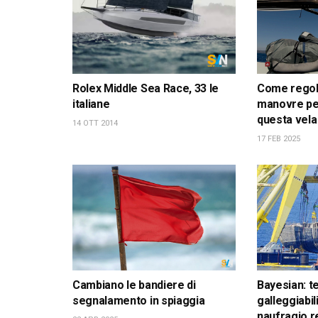
Rolex Middle Sea Race, 33 le
Come regola
italiane
manovre pe
questa vela
14 OTT 2014
17 FEB 2025
Cambiano le bandiere di
Bayesian: t
segnalamento in spiaggia
galleggiabil
naufragio r