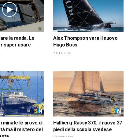
re la randa. Le
Alex Thompson vara il nuovo
r saper usare
Hugo Boss
7 OTT 2015
erminate le prove di
Hallberg-Rassy 370: il nuovo 37
ità ma il mistero del
piedi della scuola svedese
esta