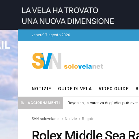
venerdì 7 agosto 2026
NOTIZIE
GUIDE DI VELA
VIDEO GUIDE
B
Bayesian, la carenza di giudici può aver r
AGGIORNAMENTI
SVN solovelanet
Notizie
Regate
Rolex Middle Sea R