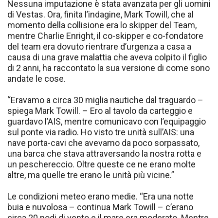
Nessuna imputazione è stata avanzata per gli uomini
di Vestas. Ora, finita l’indagine, Mark Towill, che al
momento della collisione era lo skipper del Team,
mentre Charlie Enright, il co-skipper e co-fondatore
del team era dovuto rientrare d’urgenza a casa a
causa di una grave malattia che aveva colpito il figlio
di 2 anni, ha raccontato la sua versione di come sono
andate le cose.
“Eravamo a circa 30 miglia nautiche dal traguardo –
spiega Mark Towill. – Ero al tavolo da carteggio e
guardavo l’AIS, mentre comunicavo con l’equipaggio
sul ponte via radio. Ho visto tre unità sull’AIS: una
nave porta-cavi che avevamo da poco sorpassato,
una barca che stava attraversando la nostra rotta e
un peschereccio. Oltre queste ce ne erano molte
altre, ma quelle tre erano le unità più vicine.”
Le condizioni meteo erano medie. “Era una notte
buia e nuvolosa – continua Mark Towill – c’erano
circa 20 nodi di vento e il mare era moderato. Mentre