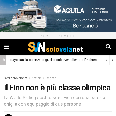
ADVERTISEMENT
Bayesian, la carenza di giudici può aver rallentato l’inchiesta
(Cronaca)
SVN solovelanet
Notizie
Regate
Il Finn non è più classe olimpica
La World Sailing sostituisce i Finn con una barca a
chiglia con equipaggio di due persone