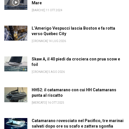
Mare
[BARCHE] 11 OTT 2024
L’Amerigo Vespucci lascia Boston e fa rotta
verso Québec City
[CRONACA] 14 LUG 2026
Skaw A, il 40 piedi da crociera con prua scow e
foil
[CRONACA] 5 AGO 2026
HH52: il catamarano con cui HH Catamarans
punta al riscatto
[MERCATO] 16 OTT 2025
Catamarano rovesciato nel Pacifico, tre marinai
salvati dopo ore su scafo e zattera sgonfia