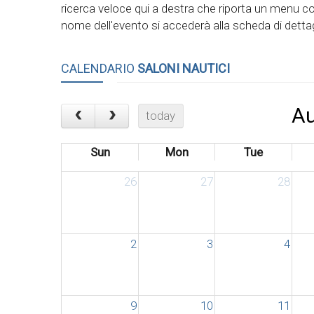
ricerca veloce qui a destra che riporta un menu con
nome dell'evento si accederà alla scheda di dettag
CALENDARIO
SALONI NAUTICI
Au
today
Sun
Mon
Tue
26
27
28
2
3
4
9
10
11