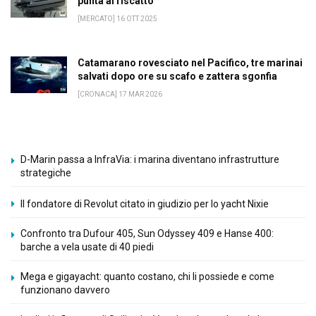
punta al riscatto
[MERCATO] 16 OTT 2025
Catamarano rovesciato nel Pacifico, tre marinai
salvati dopo ore su scafo e zattera sgonfia
[CRONACA] 17 MAR 2026
D-Marin passa a InfraVia: i marina diventano infrastrutture
strategiche
Il fondatore di Revolut citato in giudizio per lo yacht Nixie
Confronto tra Dufour 405, Sun Odyssey 409 e Hanse 400:
barche a vela usate di 40 piedi
Mega e gigayacht: quanto costano, chi li possiede e come
funzionano davvero