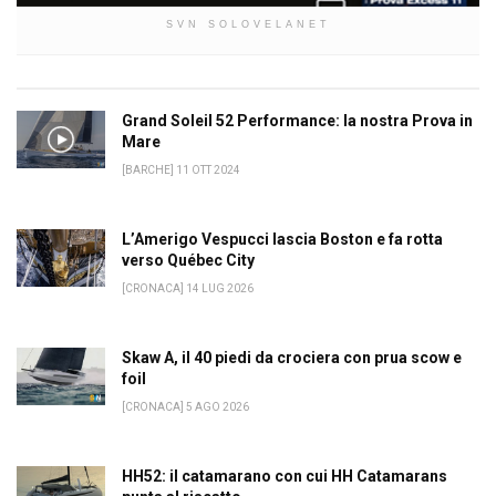
SVN SOLOVELANET
Grand Soleil 52 Performance: la nostra Prova in
Mare
[BARCHE] 11 OTT 2024
L’Amerigo Vespucci lascia Boston e fa rotta
verso Québec City
[CRONACA] 14 LUG 2026
Skaw A, il 40 piedi da crociera con prua scow e
foil
[CRONACA] 5 AGO 2026
HH52: il catamarano con cui HH Catamarans