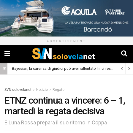
ADVERTISEMENT
Bayesian, la carenza di giudici può aver rallentato l’inchiesta
(Cronaca)
SVN solovelanet
Notizie
Regate
ETNZ continua a vincere: 6 – 1,
martedì la regata decisiva
E Luna Rossa prepara il suo ritorno in Coppa