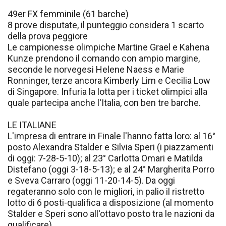
49er FX femminile (61 barche)
8 prove disputate, il punteggio considera 1 scarto
della prova peggiore
Le campionesse olimpiche Martine Grael e Kahena
Kunze prendono il comando con ampio margine,
seconde le norvegesi Helene Naess e Marie
Ronninger, terze ancora Kimberly Lim e Cecilia Low
di Singapore. Infuria la lotta per i ticket olimpici alla
quale partecipa anche l'Italia, con ben tre barche.
LE ITALIANE
L'impresa di entrare in Finale l'hanno fatta loro: al 16°
posto Alexandra Stalder e Silvia Speri (i piazzamenti
di oggi: 7-28-5-10); al 23° Carlotta Omari e Matilda
Distefano (oggi 3-18-5-13); e al 24° Margherita Porro
e Sveva Carraro (oggi 11-20-14-5). Da oggi
regateranno solo con le migliori, in palio il ristretto
lotto di 6 posti-qualifica a disposizione (al momento
Stalder e Speri sono all'ottavo posto tra le nazioni da
qualificare).