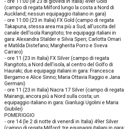
- ore 11:00 (le 23 di giovedì in Italia) 49er Gold
(campo di regata Milford lungo la costa a Nord di
Auckland; nessun equipaggio italiano in gara)
- ore 11:00 (23 in Italia) FX Gold (campo di regata
Takapuna, stessa area ma più a Sud, all'uscita del
canale dell'isola Rangitoto; tre equipaggi italiani in
gara: Alexandra Stalder e Silvia Speri; Carlotta Omari
e Matilda Distefano; Margherita Porro e Sveva
Carraro)
- ore 11 (23 in Italia) FX Silver (campo di regata
Rangitoto, a Nord dell'isola, al centro del Golfo di
Hauraki; due equipaggi italiani in gara: Francesca
Bergamo e Alice Sinno; Maria Ottavia Raggio e Jana
Germani)
- ore 11 (23 in Italia) Nacra 17 Silver (campo di regata
Mairangi, ancora più a Nord sulla costa; un
equipaggio italiano in gara: Gianluigi Ugolini e Maria
Giubilei)
POMERIGGIO
- ore 14 (le 2 di notte di venerdì in Italia) 49er Silver
(campo di regata Milford; tre equipaggi italiani in gara: