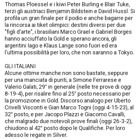
Thomas Ploessel e i kiwi Peter Burling e Blair Tuke,
terzi gli austriaci Benjamin Bildstein e David Hussl. Si
profila un gran finale per il podio e anche bagarre per
la rincorsa ai tiket olimpici: destini diversi per due
"figli d'arte", i brasiliani Marco Grael e Gabriel Borges
hanno acciuffato la Gold e sperano ancora, gli
argentini Iago e Klaus Lange sono fuori ed era
l'ultima possibilità per loro, che non saranno a Tokyo.
GLI ITALIANI
Alcune ottime manche non sono bastate, seppure
per una manciata di punti, a Simone Ferrarese e
Valerio Galati, 29° in generale (nelle tre prove di oggi
8-19-4), per risalire fino al 25° posto necessario per
la promozione in Gold. Discorso analogo per Uberto
Crivelli Visconti e Gian Marco Togni (oggi 4-15-23), al
32° posto, e per Jacopo Plazzi e Giacomo Cavalli,
che malgrado due notevoli prove finali (oggi 26-3-2),
chiudono al 42° posto dopo le Qualifiche. Per loro
adesso le regate in Silver.