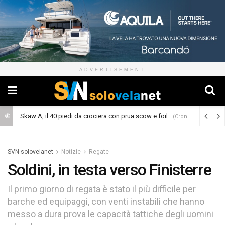
ADVERTISEMENT
Skaw A, il 40 piedi da crociera con prua scow e foil
(Cronaca)
SVN solovelanet
Notizie
Regate
Soldini, in testa verso Finisterre
Il primo giorno di regata è stato il più difficile per
barche ed equipaggi, con venti instabili che hanno
messo a dura prova le capacità tattiche degli uomini