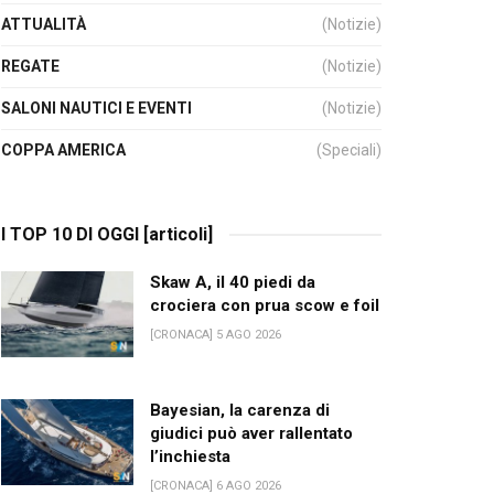
ATTUALITÀ
(Notizie)
REGATE
(Notizie)
SALONI NAUTICI E EVENTI
(Notizie)
COPPA AMERICA
(Speciali)
I TOP 10 DI OGGI [articoli]
Skaw A, il 40 piedi da
crociera con prua scow e foil
[CRONACA] 5 AGO 2026
Bayesian, la carenza di
giudici può aver rallentato
l’inchiesta
[CRONACA] 6 AGO 2026