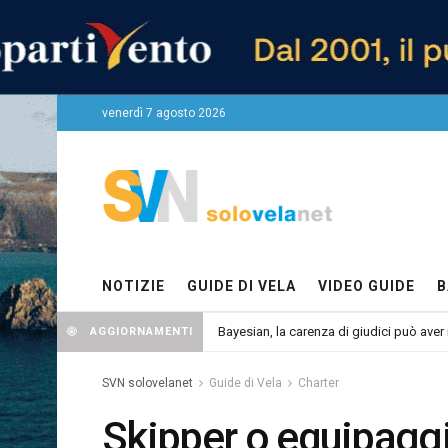
venerdì 7 agosto 2026
NOTIZIE
GUIDE DI VELA
VIDEO GUIDE
B
Bayesian, la carenza di giudici può aver r
AGGIORNAMENTI
SVN solovelanet
Guide di Vela
Charter
Skipper o equipaggi