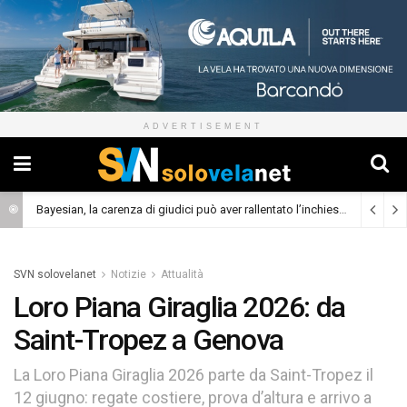
ADVERTISEMENT
Bayesian, la carenza di giudici può aver rallentato l’inchiesta
(Cronaca)
SVN solovelanet
Notizie
Attualità
Loro Piana Giraglia 2026: da
Saint-Tropez a Genova
La Loro Piana Giraglia 2026 parte da Saint-Tropez il
12 giugno: regate costiere, prova d’altura e arrivo a