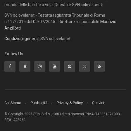
mondo delle barche a vela. Questo è SVN solovelanet.
SVN solovelanet - Testata registrata Tribunale di Roma
n.117/2015 del 09/07/2015 - Direttore responsabile
Maurizio
Anzillotti
Condizioni generali
SVN solovelanet
Follow Us
Chi Siamo
Pubblicità
Privacy & Policy
Scrivici
© Copyright 2026 SDM S.r.l.s., tutti i diritti riservati. P.IVA IT13381071003
REA1442960