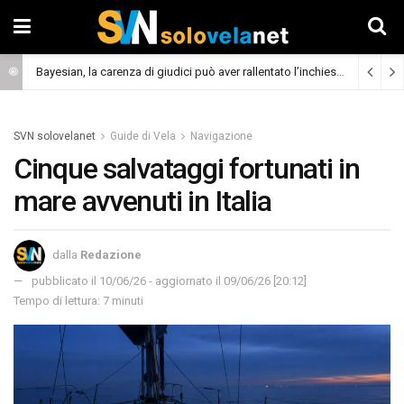
Bayesian, la carenza di giudici può aver rallentato l’inchiesta
(Cronaca)
SVN solovelanet
Guide di Vela
Navigazione
Cinque salvataggi fortunati in
mare avvenuti in Italia
dalla
Redazione
pubblicato il 10/06/26 - aggiornato il 09/06/26 [20:12]
Tempo di lettura: 7 minuti